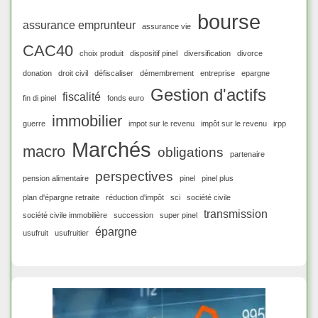
bourse
assurance emprunteur
assurance vie
CAC40
choix produit
dispositif pinel
diversification
divorce
donation
droit civil
défiscaliser
démembrement
entreprise
epargne
Gestion d'actifs
fiscalité
fin di pinel
fonds euro
immobilier
guerre
impot sur le revenu
impôt sur le revenu
irpp
Marchés
macro
obligations
partenaire
perspectives
pension alimentaire
pinel
pinel plus
plan d'épargne retraite
réduction d'impôt
sci
société civile
transmission
société civile immobilière
succession
super pinel
épargne
usufruit
usufruitier