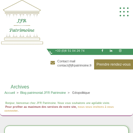
Skip
to
content
+33 (0)6 51 04 26 74
Contact mail
Prendre rendez-vous
contact@jfrpatrimoine.fr
Archives
Accueil
>
Blog patrimonial JFR Patrimoine
>
Géopolitique
Bonjour, bienvenue chez JFR Patrimoine. Nous vous souhaitons une agréable visite.
Pour profiter au maximum des services de notre site,
nous vous invitons à vous
connecter
.