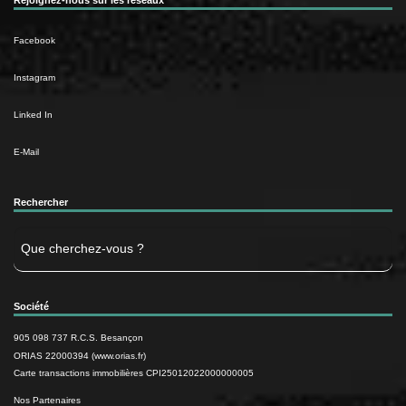
Rejoignez-nous sur les réseaux
Facebook
Instagram
Linked In
E-Mail
Rechercher
Rechercher
Société
905 098 737 R.C.S. Besançon
ORIAS 22000394 (www.orias.fr)
Carte transactions immobilières CPI25012022000000005
Nos Partenaires