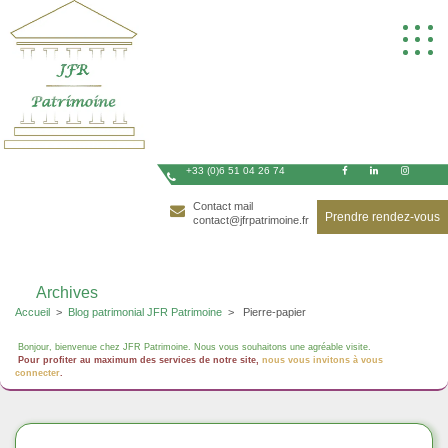
Skip
to
content
+33 (0)6 51 04 26 74
Contact mail
Prendre rendez-vous
contact@jfrpatrimoine.fr
Archives
Accueil
>
Blog patrimonial JFR Patrimoine
>
Pierre-papier
Bonjour, bienvenue chez JFR Patrimoine. Nous vous souhaitons une agréable visite.
Pour profiter au maximum des services de notre site,
nous vous invitons à vous
connecter
.