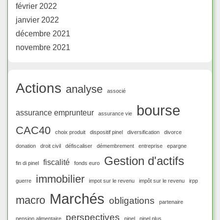
février 2022
janvier 2022
décembre 2021
novembre 2021
Actions
analyse
associé
bourse
assurance emprunteur
assurance vie
CAC40
choix produit
dispositif pinel
diversification
divorce
donation
droit civil
défiscaliser
démembrement
entreprise
epargne
Gestion d'actifs
fiscalité
fin di pinel
fonds euro
immobilier
guerre
impot sur le revenu
impôt sur le revenu
irpp
Marchés
macro
obligations
partenaire
perspectives
pension alimentaire
pinel
pinel plus