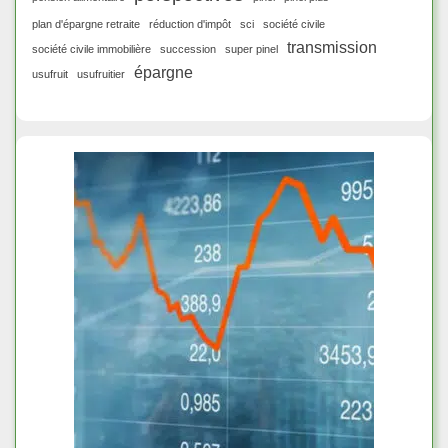
plan d'épargne retraite
réduction d'impôt
sci
société civile
transmission
société civile immobilière
succession
super pinel
épargne
usufruit
usufruitier