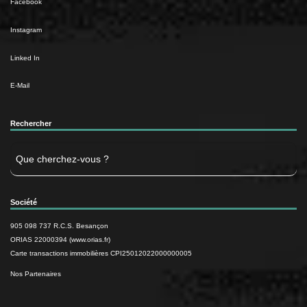
Facebook
Instagram
Linked In
E-Mail
Rechercher
Rechercher
Société
905 098 737 R.C.S. Besançon
ORIAS 22000394 (www.orias.fr)
Carte transactions immobilières CPI25012022000000005
Nos Partenaires