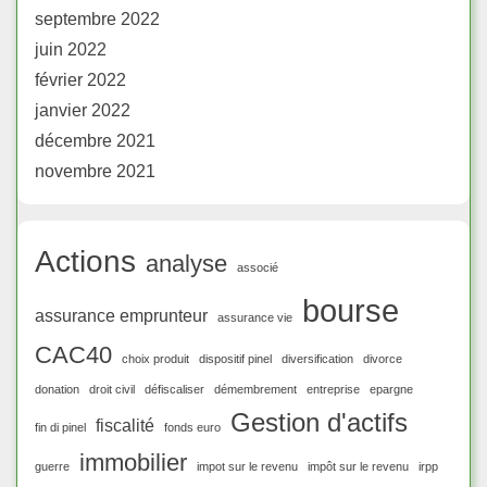
septembre 2022
juin 2022
février 2022
janvier 2022
décembre 2021
novembre 2021
Actions
analyse
associé
bourse
assurance emprunteur
assurance vie
CAC40
choix produit
dispositif pinel
diversification
divorce
donation
droit civil
défiscaliser
démembrement
entreprise
epargne
Gestion d'actifs
fiscalité
fin di pinel
fonds euro
immobilier
guerre
impot sur le revenu
impôt sur le revenu
irpp