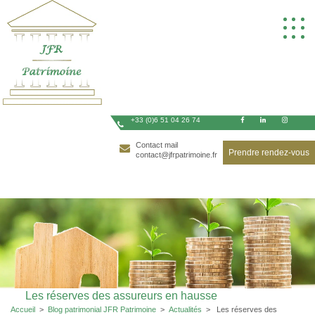
Skip
to
content
+33 (0)6 51 04 26 74
Contact mail
Prendre rendez-vous
contact@jfrpatrimoine.fr
Les réserves des assureurs en hausse
Accueil
>
Blog patrimonial JFR Patrimoine
>
Actualités
>
Les réserves des