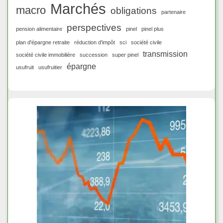
Marchés
macro
obligations
partenaire
perspectives
pension alimentaire
pinel
pinel plus
plan d'épargne retraite
réduction d'impôt
sci
société civile
transmission
société civile immobilière
succession
super pinel
épargne
usufruit
usufruitier